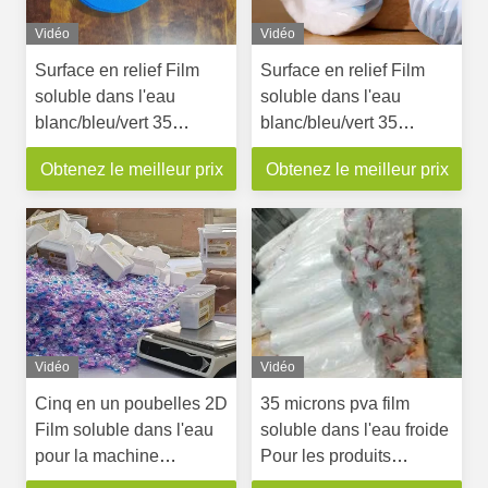
Vidéo
Vidéo
Surface en relief Film
Surface en relief Film
soluble dans l'eau
soluble dans l'eau
blanc/bleu/vert 35
blanc/bleu/vert 35
microns Pour les blocs
microns Pour les blocs
Obtenez le meilleur prix
Obtenez le meilleur prix
Vidéo
Vidéo
Cinq en un poubelles 2D
35 microns pva film
Film soluble dans l'eau
soluble dans l'eau froide
pour la machine
Pour les produits
d'emballage poubelles
agrochimiques