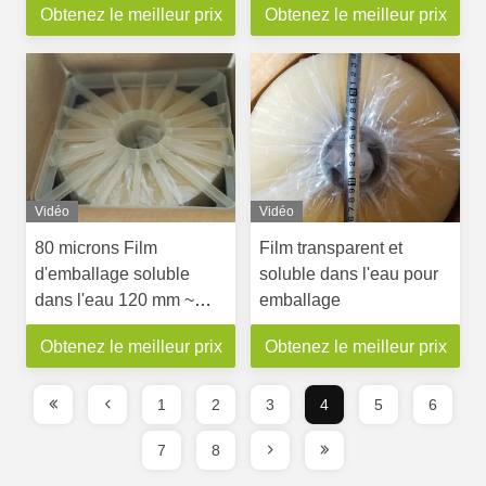
Obtenez le meilleur prix
Obtenez le meilleur prix
de linge
Emballage Pesticides
Vidéo
Vidéo
80 microns Film
Film transparent et
d'emballage soluble
soluble dans l'eau pour
dans l'eau 120 mm ~
emballage
600 mm Largeur
Obtenez le meilleur prix
Obtenez le meilleur prix
1
2
3
4
5
6
7
8