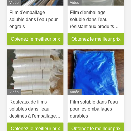
Vidéo
Vidéo
Film d'emballage
Film d'emballage
soluble dans l'eau pour
soluble dans l'eau
engrais
résistant aux produits
chimiques et à la
Obtenez le meilleur prix
Obtenez le meilleur prix
température
Vidéo
Vidéo
Rouleaux de films
Film soluble dans l'eau
solubles dans l'eau
pour les emballages
destinés à l'emballage
durables
en rouleaux
Obtenez le meilleur prix
Obtenez le meilleur prix