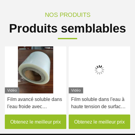
NOS PRODUITS
Produits semblables
Vidéo
Vidéo
Film avancé soluble dans
Film soluble dans l'eau à
l'eau froide avec
haute tension de surface
d'excellentes propriétés
pour les applications
de libération
industrielles
Obtenez le meilleur prix
Obtenez le meilleur prix