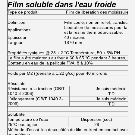
Film soluble dans l'eau froide
Type de produit:
Film de libération des moisissures
Définition:
Film coulé, non en relief, translucide.
Libération de moisissures pour la rés
Applications:
et la résine thermodurcissable.
Épaisseur:
40 microns
Largeur:
1870 mm
Propriétés typiques @ 23 + 2 °C Température, 50 + 5% RH.
Le film a été maintenu au four à 60 à 65 °C pendant 3 heures, puis 
Contenu en eau de la pellicule PVA: 8 à 10%
Poids par M2 ((densité à 1,22 g/cc) pour 40 microns
Résultats
Résistance à la traction (GB/T
Je suis médecin.
1040.3-2006)
T.D.
L'allongement (GB/T 1040.3-
Je suis médecin.
2006)
T.D.
Solubilité
Température de l'eau
Dispersion (sec)
25°C eau agitée
28
Méthode d'essai: les deux côtés du film entrent en contact avec l'e
magnétique.