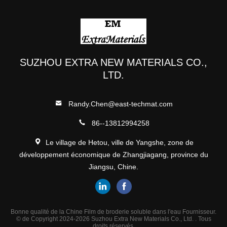
SUZHOU EXTRA NEW MATERIALS CO.,
LTD.
Randy.Chen@east-techmat.com
86--13812994258
Le village de Hetou, ville de Yangshe, zone de
développement économique de Zhangjiagang, province du
Jiangsu, Chine.
Bonne qualité de la Chine Film de broderie soluble dans l'eau Fournisseur.
© de Copyright 2024-2026 Suzhou Extra New Materials Co., Ltd. . Tous
droits réservés.