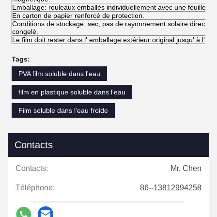
Emballage: rouleaux emballés individuellement avec une feuille lam
En carton de papier renforcé de protection.
Conditions de stockage: sec, pas de rayonnement solaire direct, 
congelé.
Le film doit rester dans l' emballage extérieur original jusqu' à l' util
Tags:
PVA film soluble dans l'eau
film en plastique soluble dans l'eau
Film soluble dans l'eau froide
Contacts
Contacts:
Mr. Chen
Téléphone:
86--13812994258