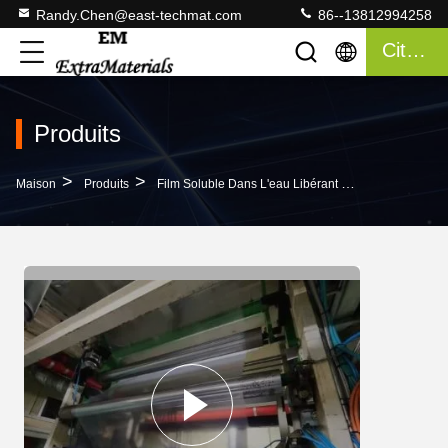
Randy.Chen@east-techmat.com
86--13812994258
Citation
Produits
>
>
>
Maison
Produits
Film Soluble Dans L'eau Libérant Des Moisissures