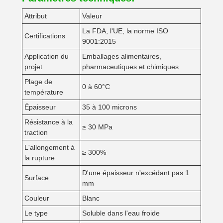
Attribut
Valeur
La FDA, l'UE, la norme ISO
Certifications
9001:2015
Application du
Emballages alimentaires,
projet
pharmaceutiques et chimiques
Plage de
0 à 60°C
température
Épaisseur
35 à 100 microns
Résistance à la
≥ 30 MPa
traction
L'allongement à
≥ 300%
la rupture
D'une épaisseur n'excédant pas 1
Surface
mm
Couleur
Blanc
Le type
Soluble dans l'eau froide