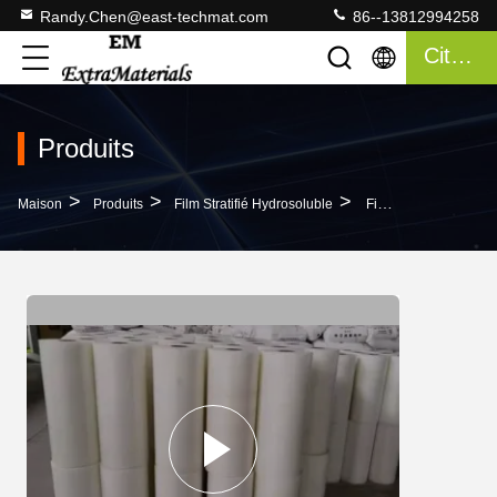
Randy.Chen@east-techmat.com
86--13812994258
Citation
Produits
>
>
>
Maison
Produits
Film Stratifié Hydrosoluble
Film Laminé À Froid En Relief Soluble Dans L'eau Pour L'industrie