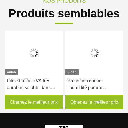
NOS PRODUITS
Produits semblables
Vidéo
Vidéo
Film stratifié PVA très
Protection contre
durable, soluble dans
l'humidité par une
l'eau, pour emballage
pellicule lamellée en relief
alimentaire
soluble dans l'eau
Obtenez le meilleur prix
Obtenez le meilleur prix