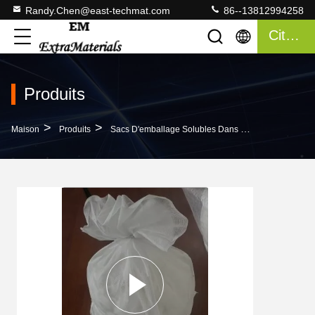
Randy.Chen@east-techmat.com
86--13812994258
Citation
Produits
>
>
>
Maison
Produits
Sacs D'emballage Solubles Dans L'eau
40 À 50 