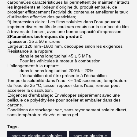
carboneCes caractéristiques lui permettent de maintenir intacts
les ingrédients et l'odeur d'origine du produit emballé, de
protéger efficacement l'activité du contenu,et améliorer le taux
d'utilisation effective des pesticides;
9) Impression claire: Les films solubles dans l'eau peuvent
imprimer divers motifs de couleurs requis sur la surface du film
à travers de l'encre, avec une bonne capacité d'impression.
2Paramètres techniques du produit:
Épaisseur: 35 à 50 microns
Largeur: 120 mm~1600 mm, découpée selon les exigences
Résistance à la rupture:
dans le sens longitudinal 45 ± 5 MPa
Pour les véhicules à moteur à combustion
L'allongement à la rupture:
dans le sens longitudinal 200% ± 20%
L'échantillon doit être présenté à l'échantillon.
Temps de solubilité dans l'eau: <= 150 secondes, température
de l'eau de 25 °C, laisser reposer dans l'eau, remuer peut
accélérer la dissolution.
Exigences d'emballage: Envelopper séparément avec une
pellicule de polyéthylène pour sceller et emballer dans des
cartons.
Conditions de stockage: sec, sans rayonnement solaire direct,
sans température élevée et sans gel.
Tags:
sacs en plastique solubles
sacs en plastique