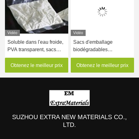
Vidéo
Vidéo
Soluble dans l'eau froide,
Sacs d'emballage
PVA transparent, sacs
biodégradables
d'emballage écologiques
translucides solubles
pour stockage à froid
dans l'eau
Obtenez le meilleur prix
Obtenez le meilleur prix
personnalisables
SUZHOU EXTRA NEW MATERIALS CO.,
LTD.