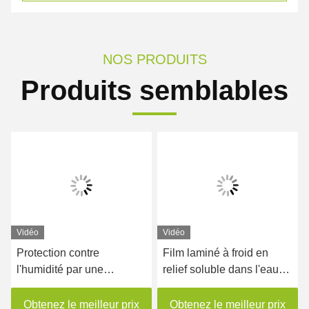
NOS PRODUITS
Produits semblables
Vidéo
Vidéo
Protection contre
Film laminé à froid en
l'humidité par une
relief soluble dans l'eau
pellicule lamellée en relief
pour l'industrie
soluble dans l'eau
Obtenez le meilleur prix
Obtenez le meilleur prix