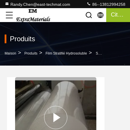
Randy.Chen@east-techmat.com
86--13812994258
Citation
Produits
>
>
>
Maison
Produits
Film Stratifié Hydrosoluble
Surfaces En Plastique Soluble Dans L'eau, En Relief Et Stratifiées